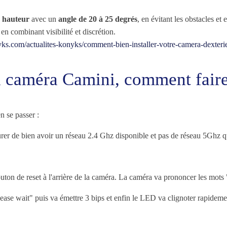
e hauteur
avec un
angle de 20 à 25 degrés
, en évitant les obstacles et
en combinant visibilité et discrétion.
yks.com/actualites-konyks/comment-bien-installer-votre-camera-dexteri
r la caméra Camini, comment fair
n se passer :
er de bien avoir un réseau 2.4 Ghz disponible et pas de réseau 5Ghz qui
ton de reset à l'arrière de la caméra. La caméra va prononcer les mots 
ease wait" puis va émettre 3 bips et enfin le LED va clignoter rapidem