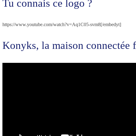
Tu connais ce logo ?
https://www.youtube.com/watch?v=Aq1C05-svm8[/embedyt]
Konyks, la maison connectée f