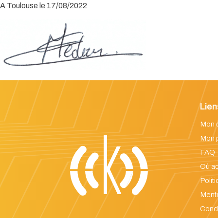
A Toulouse le 17/08/2022
Lien
Mon 
Mon 
FAQ
Où ac
Politi
Menti
Condi