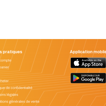
s pratiques
Application mobil
compte
panier
heter
que de confidentialité
ons légales
tions générales de vente