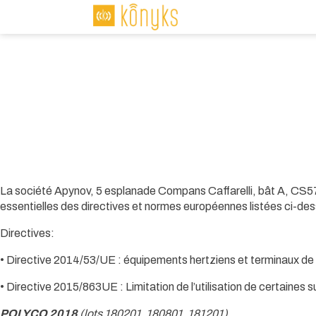
La société Apynov, 5 esplanade Compans Caffarelli, bât A, CS5
essentielles des directives et normes européennes listées ci-de
Directives:
• Directive 2014/53/UE : équipements hertziens et terminaux d
• Directive 2015/863UE : Limitation de l’utilisation de certaine
POLYCO 2018
(lots 180201, 180801, 181201)