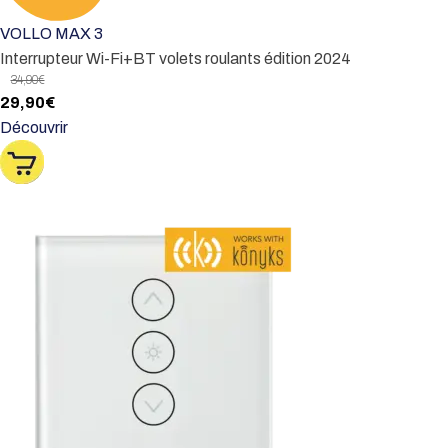
VOLLO MAX 3
Interrupteur Wi-Fi+BT volets roulants édition 2024
34,90
€
Le
Le
29,90
€
prix
prix
Découvrir
initial
actuel
était :
est :
34,90€.
29,90€.