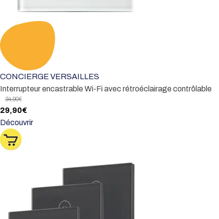
CONCIERGE VERSAILLES
Interrupteur encastrable Wi-Fi avec rétroéclairage contrôlable
34,90
€
Le
Le
29,90
€
prix
prix
Découvrir
initial
actuel
était :
est :
34,90€.
29,90€.