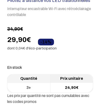
Pilotez à distance vos LED traditionnelles
Interrupteur encastrable Wi-Fi avec rétroéclairage
contrôlable
34,90
€
Le
Le
29,90
€
-14%
dont
0,04
€ d'éco-participation
prix
prix
initial
actuel
En stock
était :
est :
34,90€.
29,90€.
3+
24,90
€
Les prix par quantité ne sont pas cumulables avec
les codes promos