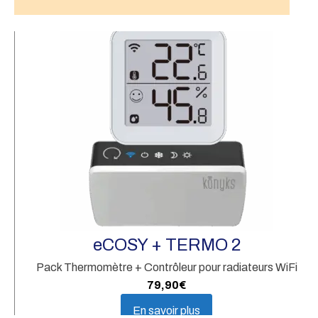
1 
Fi
bo
eCOSY + TERMO 2
Pack Thermomètre + Contrôleur pour radiateurs WiFi
79,90
€
En savoir plus