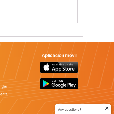
Aplicación movil
onyks
venta
Any questions?