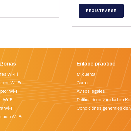
REGISTRARSE
gorias
Enlace practico
fes Wi-Fi
Mi cuenta
ación Wi-Fi
Carro
uptor Wi-Fi
Avisos legales
r Wi-Fi
Política de privacidad de K
a Wi-Fi
Condiciones generales de 
cción Wi-Fi