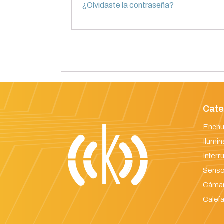
¿Olvidaste la contraseña?
Cate
Enchu
Ilumin
Interr
Senso
Cámar
Calefa