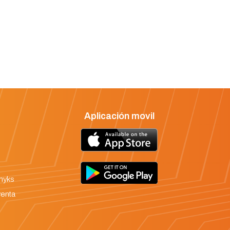
Aplicación movil
onyks
venta