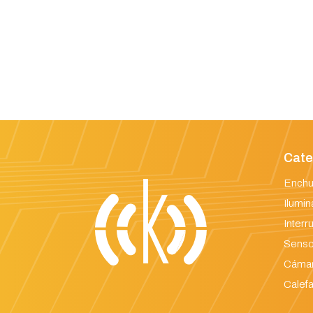
Cate
Enchu
Ilumin
Interr
Senso
Cámar
Calefa