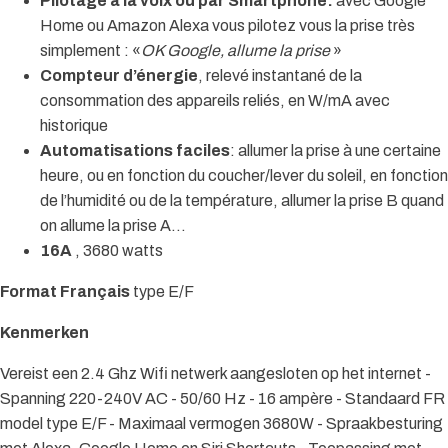
Pilotage à la voix ou par Smartphone:
avec Google
Home ou Amazon Alexa vous pilotez vous la prise très
simplement : «
OK Google, allume la prise
»
Compteur d’énergie
, relevé instantané de la
consommation des appareils reliés, en W/mA avec
historique
Automatisations faciles
: allumer la prise à une certaine
heure, ou en fonction du coucher/lever du soleil, en fonction
de l’humidité ou de la température, allumer la prise B quand
on allume la prise A…
16A
, 3680 watts
Format Français
type E/F
Kenmerken
Vereist een 2.4 Ghz Wifi netwerk aangesloten op het internet -
Spanning 220-240V AC - 50/60 Hz - 16 ampère - Standaard FR
model type E/F - Maximaal vermogen 3680W - Spraakbesturing