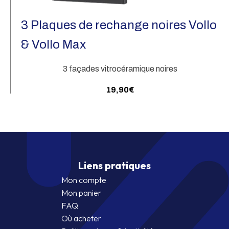
D
3 Plaques de rechange noires Vollo
& Vollo Max
3 façades vitrocéramique noires
19,90
€
En savoir plus
Liens pratiques
Mon compte
Mon panier
FAQ
Où acheter