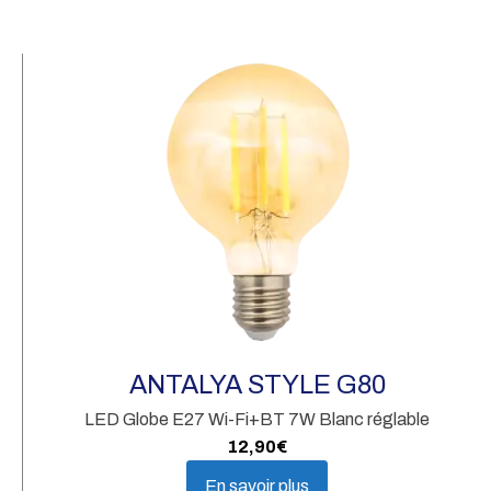
Pa
Bl
ANTALYA STYLE G80
LED Globe E27 Wi-Fi+BT 7W Blanc réglable
12,90
€
En savoir plus