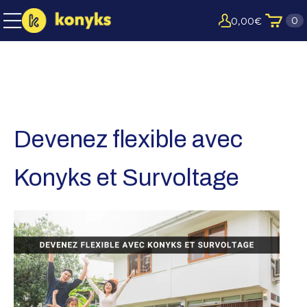
0
0,00
€
Devenez flexible avec
Konyks et Survoltage