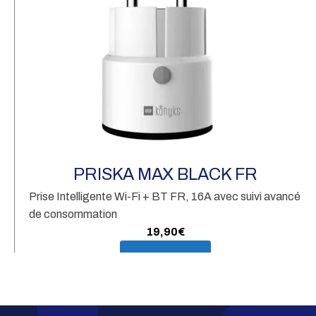
Pr
av
PRISKA MAX BLACK FR
Prise Intelligente Wi-Fi + BT FR, 16A avec suivi avancé
de consommation
19,90
€
En savoir plus