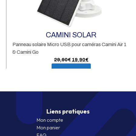
Lo
co
CAMINI SOLAR
Panneau solaire Micro USB pour caméras Camini Air 1
& Camini Go
Le
Le
29,90
€
19,90
€
prix
prix
En savoir plus
initial
actuel
était :
est :
29,90€.
19,90€.
Liens pratiques
Mon compte
Mon panier
FAQ