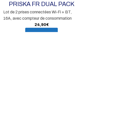
PRISKA FR DUAL PACK
Lot de 2 prises connectées Wi-Fi + BT,
En s
16A, avec compteur de consommation
24,90
€
En savoir plus