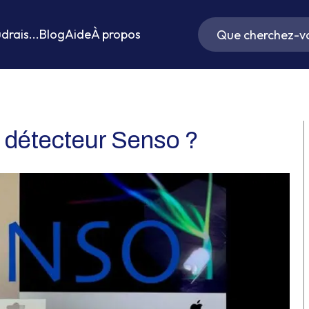
drais...
Blog
Aide
À propos
e détecteur Senso ?