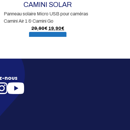
CAMINI SOLAR
Panneau solaire Micro USB pour caméras
En s
Camini Air 1 & Camini Go
Le
Le
29,90
€
19,90
€
prix
prix
En savoir plus
initial
actuel
était :
est :
29,90€.
19,90€.
z-nous