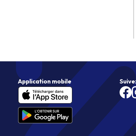
Application mobile
Suive