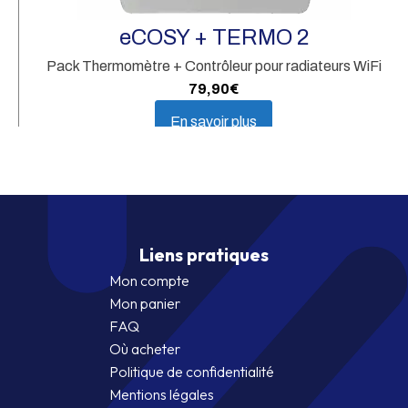
d'
eCOSY + TERMO 2
Pack Thermomètre + Contrôleur pour radiateurs WiFi
79,90
€
En savoir plus
Liens pratiques
Mon compte
Mon panier
FAQ
Où acheter
Politique de confidentialité
Mentions légales