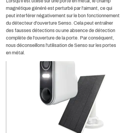
Lorsqu'il est utilisé sur une porte en métal, le champ
magnétique généré est perturbé par l'aimant, ce qui
peut interférer négativement sur le bon fonctionnement
du détecteur d'ouverture Senso. Cela peut entraîner
des fausses détections ou une absence de détection
complète de l'ouverture de la porte. Par conséquent,
nous déconseillons l'utilisation de Senso sur les portes
en métal.
3
&