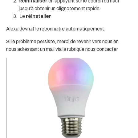
Réinitialiser
en appuyant sur le bouton du haut
jusqu'à obtenir un clignotement rapide
Le
réinstaller
Alexa devrait le reconnaitre automatiquement,
Si le problème persiste, merci de revenir vers nous en
nous adressant un mail via la rubrique nous contacter
Pr