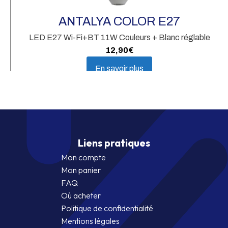
av
ANTALYA COLOR E27
LED E27 Wi-Fi+BT 11W Couleurs + Blanc réglable
12,90
€
En savoir plus
Liens pratiques
Mon compte
Mon panier
FAQ
Où acheter
Politique de confidentialité
Mentions légales