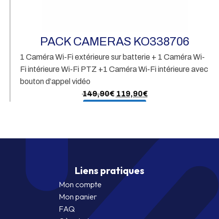
Pa
& 
PACK CAMERAS KO338706
1 Caméra Wi-Fi extérieure sur batterie + 1 Caméra Wi-
Fi intérieure Wi-Fi PTZ +1 Caméra Wi-Fi intérieure avec
bouton d’appel vidéo
Le
Le
149,90
€
119,90
€
prix
prix
En savoir plus
initial
actuel
était :
est :
149,90€.
119,90€.
Liens pratiques
Mon compte
Mon panier
FAQ