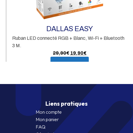
A
DALLAS EASY
Ruban LED connecté RGB + Blanc, Wi-Fi + Bluetooth
3 M.
Le
Le
29,90
€
19,90
€
prix
prix
En savoir plus
initial
actuel
était :
est :
29,90€.
19,90€.
Liens pratiques
Mon compte
Mon panier
FAQ