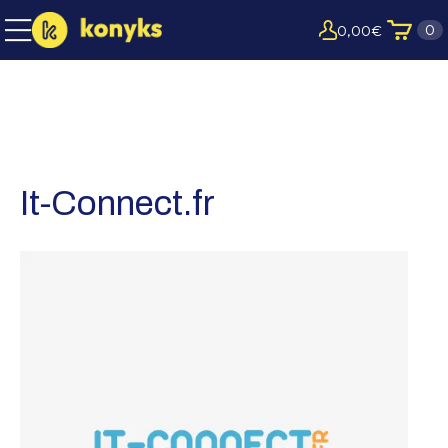
0
0,00
€
It-Connect.fr