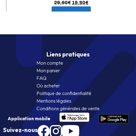
Le
Le
29,90
€
19,90
€
prix
prix
En savoir plus
initial
actuel
était :
est :
29,90€.
19,90€.
Liens pratiques
Mon compte
Mon panier
FAQ
Où acheter
Politique de confidentialité
Mentions légales
Conditions générales de vente
Application mobile
Suivez-nous