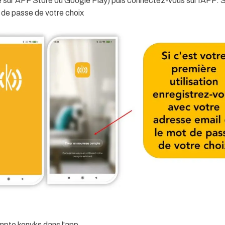
le sur APP Store ou Google Play) puis connectez-vous sur l’APP. Si 
 de passe de votre choix
pte konyks dans l'app