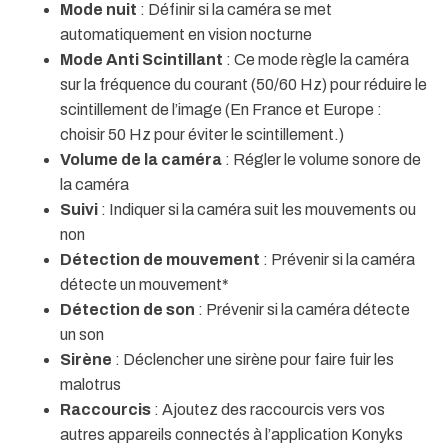
Mode nuit
: Définir si la caméra se met
automatiquement en vision nocturne
Mode Anti Scintillant
: Ce mode règle la caméra
sur la fréquence du courant (50/60 Hz) pour réduire le
scintillement de l’image (En France et Europe :
choisir 50 Hz pour éviter le scintillement.)
Volume de la caméra
: Régler le volume sonore de
la caméra
Suivi
: Indiquer si la caméra suit les mouvements ou
non
Détection de mouvement
: Prévenir si la caméra
détecte un mouvement*
Détection de son
: Prévenir si la caméra détecte
un son
Sirène
: Déclencher une sirène pour faire fuir les
malotrus
Raccourcis
: Ajoutez des raccourcis vers vos
autres appareils connectés à l’application Konyks