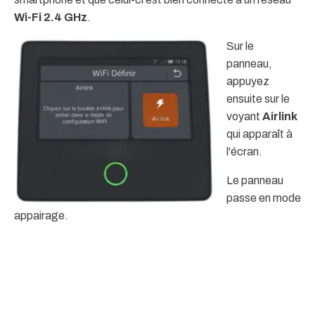
Wi-Fi 2.4 GHz
.
Sur le
panneau,
appuyez
ensuite sur le
voyant
Airlink
qui apparaît à
l'écran.
Le panneau
passe en mode
appairage.