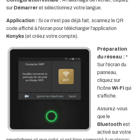
sur
Démarrer
et sélectionnez votre langue.
Application :
Si ce n'est pas déjà fait, scannez le QR
code affiché à l'écran pour télécharger l'application
Konyks
(et créez votre compte).
Préparation
du réseau :
*
Sur l'écran du
panneau,
cliquez sur
l'icône
Wi-Fi
qui
s'affiche.
Assurez-vous
que le
Bluetooth
est
activé sur votre
smartphone et que celui-ci est bien connecté à un réseau