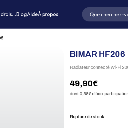
drais...
Blog
Aide
À propos
06
BIMAR HF206
Radiateur connecté Wi-Fi 2
49,90
€
dont
0,58
€ d'éco-participatio
Rupture de stock