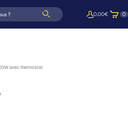
0,00
€
0
000W avec thermostat
n