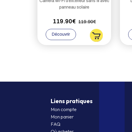
Caméra Wi-Fi d’extérieur sans fil avec
panneau solaire
119.90€
119.90€
Découvrir
Liens pratiques
Mon compte
Mon panier
FAQ
Où acheter