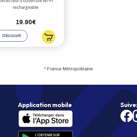
Détecteur d'ouverture Wi-Fi
rechargeable
19.90€
Découvrir
* France Métropolitaine
Application mobile
Suive