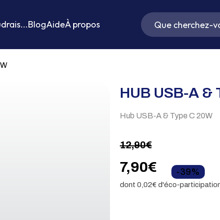
drais...
Blog
Aide
À propos
0W
HUB USB-A & 
Hub USB-A & Type C 20W
12,90
€
Le
Le
7,90
€
-39%
dont
0,02
€ d'éco-participatio
prix
prix
initial
actuel