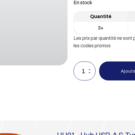
En stock
était :
est :
12,90€.
7,90€.
3+
Les prix par quantité ne sont
les codes promos
quantité
Ajoute
de
Hub
USB-
A
&
Type
C
20W