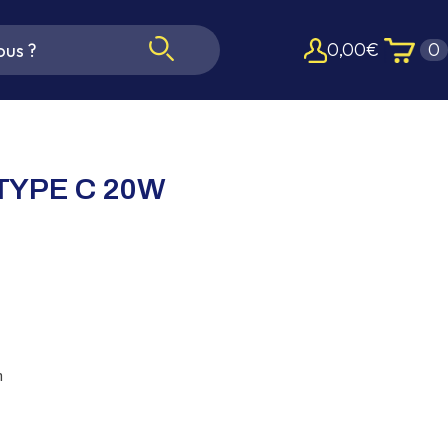
0,00
€
0
TYPE C 20W
n