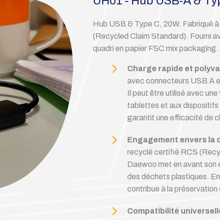
UH01 - Hub USB-A & Ty
Hub USB & Type C, 20W. Fabriqué à p
(Recycled Claim Standard). Fourni av
quadri en papier FSC mix packaging.
Charge rapide et polyv
avec connecteurs USB A et 
Il peut être utilisé avec u
tablettes et aux dispositi
garantit une efficacité de 
Engagement envers la d
recyclé certifié RCS (Recy
Daewoo met en avant son en
des déchets plastiques. En 
contribue à la préservation
Compatibilité universell