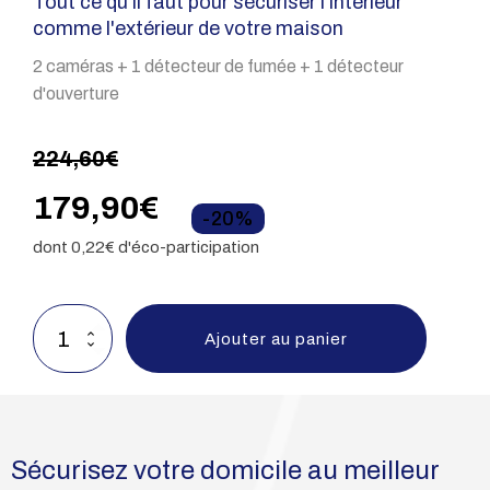
Tout ce qu'il faut pour sécuriser l'intérieur
comme l'extérieur de votre maison
2 caméras + 1 détecteur de fumée + 1 détecteur
d'ouverture
224,60
€
Le
Le
179,90
€
-20%
dont
0,22
€ d'éco-participation
prix
prix
initial
actuel
quantité
Ajouter au panier
de
était :
est :
PACK
SÉCURITÉ
360
224,60€.
179,90€.
Sécurisez votre domicile au meilleur