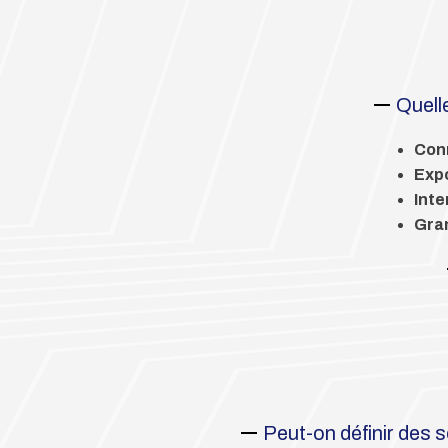
Quell
Conn
Expo
Inte
Gra
Peut-on définir des 