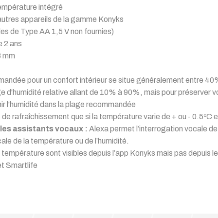
température intégré
autres appareils de la gamme Konyks
les de Type AA 1,5 V non fournies)
e 2 ans
8 mm
mmandée pour un confort intérieur se situe généralement entre 4
 d'humidité relative allant de 10% à 90%, mais pour préserver vot
nir l'humidité dans la plage recommandée
 de rafraîchissement que si la température varie de + ou - 0.5ºC et
es assistants vocaux :
Alexa permet l’interrogation vocale 
cale de la température ou de l’humidité.
de température sont visibles depuis l’app Konyks mais pas depuis
t Smartlife