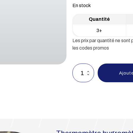
En stock
3+
Les prix par quantité ne sont
les codes promos
quantité
Ajoute
de
TERMO
2