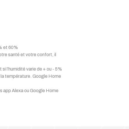
0% et 60%
re santé et votre confort, il
 si l’humidité varie de + ou - 5%
de la température. Google Home
 les app Alexa ou Google Home