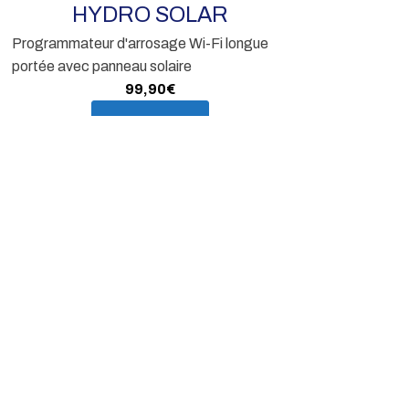
HYDRO SOLAR
Programmateur d'arrosage Wi-Fi longue
En s
portée
avec panneau solaire
99,90
€
En savoir plus