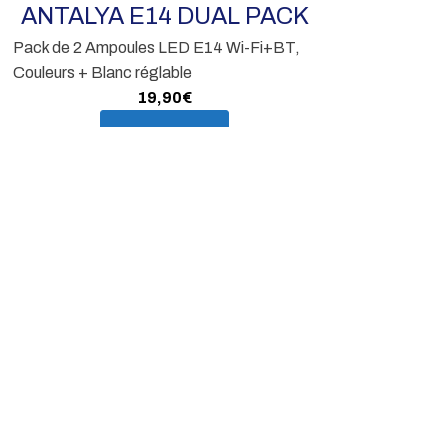
Hydro Solar
ANTALYA E14 DUAL PACK
29,9
Pack de 2 Ampoules LED E14 Wi-Fi+BT,
En s
Couleurs + Blanc réglable
19,90
€
En savoir plus