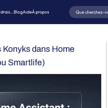
drais...
Blog
Aide
À propos
ts Konyks dans Home
ou Smartlife)