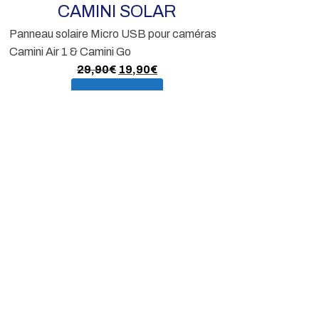
1
CAMINI SOLAR
En s
Panneau solaire Micro USB pour caméras
Camini Air 1 & Camini Go
Le
Le
29,90
€
19,90
€
prix
prix
En savoir plus
initial
actuel
était :
est :
29,90€.
19,90€.