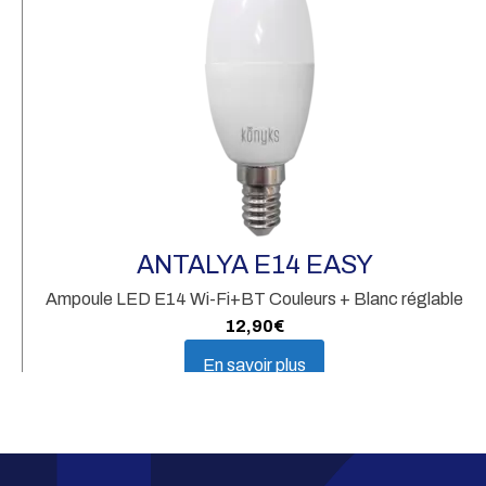
A
D
ANTALYA E14 EASY
Ampoule LED E14 Wi-Fi+BT Couleurs + Blanc réglable
12,90
€
En savoir plus