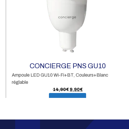
CONCIERGE PNS GU10
Ampoule LED GU10 Wi-Fi+BT, Couleurs+Blanc
réglable
Le
Le
14,90
€
9,90
€
prix
prix
En savoir plus
initial
actuel
était :
est :
14,90€.
9,90€.