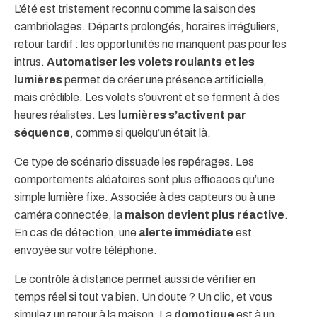
L’été est tristement reconnu comme la saison des
cambriolages. Départs prolongés, horaires irréguliers,
retour tardif : les opportunités ne manquent pas pour les
intrus.
Automatiser les volets roulants et les
lumières
permet de créer une présence artificielle,
mais crédible. Les volets s’ouvrent et se ferment à des
heures réalistes. Les
lumières s’activent par
séquence
, comme si quelqu’un était là.
Ce type de scénario dissuade les repérages. Les
comportements aléatoires sont plus efficaces qu’une
simple lumière fixe. Associée à des capteurs ou à une
caméra connectée, la
maison devient plus réactive
.
En cas de détection, une
alerte immédiate
est
envoyée sur votre téléphone.
Le contrôle à distance permet aussi de vérifier en
temps réel si tout va bien. Un doute ? Un clic, et vous
simulez un retour à la maison. La
domotique
est à un