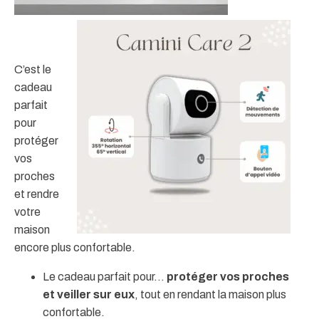
C’est le
cadeau
parfait
pour
protéger
vos
proches
et rendre
votre
maison
encore plus confortable.
Le cadeau parfait pour...
protéger vos proches
et veiller sur eux
, tout en rendant la maison plus
confortable.