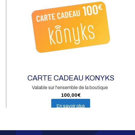
Pr
av
CARTE CADEAU KONYKS
Valable sur l'ensemble de la boutique
100,00
€
En savoir plus