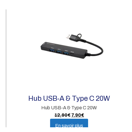
Ru
3 
Hub USB-A & Type C 20W
Hub USB-A & Type C 20W
Le
Le
12,90
€
7,90
€
prix
prix
En savoir plus
initial
actuel