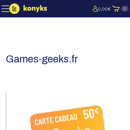
0
0,00
€
Games-geeks.fr