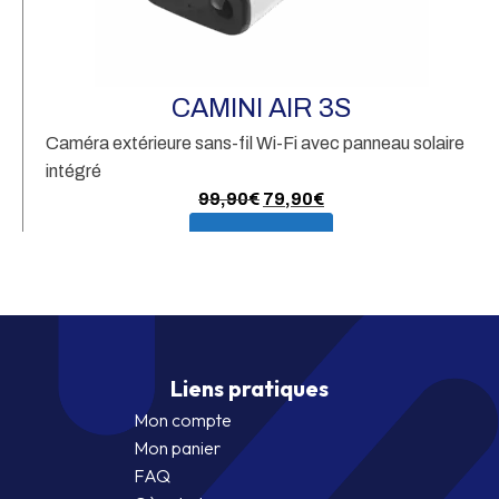
CAMINI AIR 3S
Caméra extérieure sans-fil Wi-Fi avec panneau solaire
intégré
Le
Le
99,90
€
79,90
€
prix
prix
En savoir plus
initial
actuel
était :
est :
99,90€.
79,90€.
Liens pratiques
Mon compte
Mon panier
FAQ