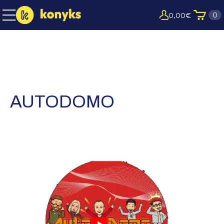
0
0,00
€
AUTODOMO