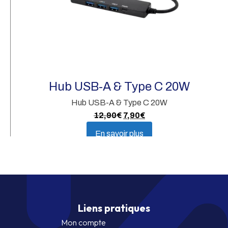
C
(
Ca
Hub USB-A & Type C 20W
Hub USB-A & Type C 20W
Le
Le
12,90
€
7,90
€
prix
prix
En savoir plus
initial
actuel
était :
est :
12,90€.
7,90€.
Liens pratiques
Mon compte