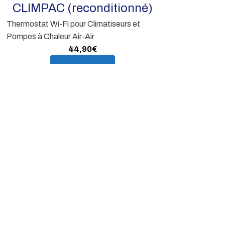
CLIMPAC (reconditionné)
batterie. USB-C
Thermostat Wi-Fi pour Climatiseurs et
Pompes à Chaleur Air-Air
En s
44,90
€
En savoir plus