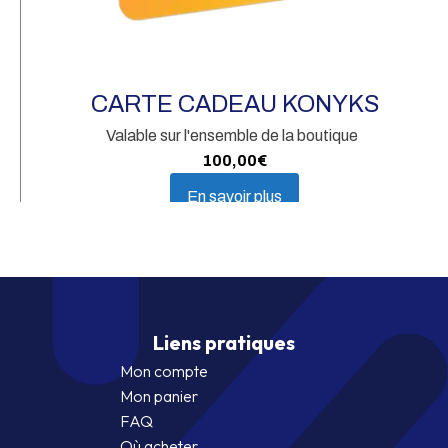
Th
Ch
CARTE CADEAU KONYKS
Valable sur l'ensemble de la boutique
100,00
€
En savoir plus
Liens pratiques
Mon compte
Mon panier
FAQ
Où acheter