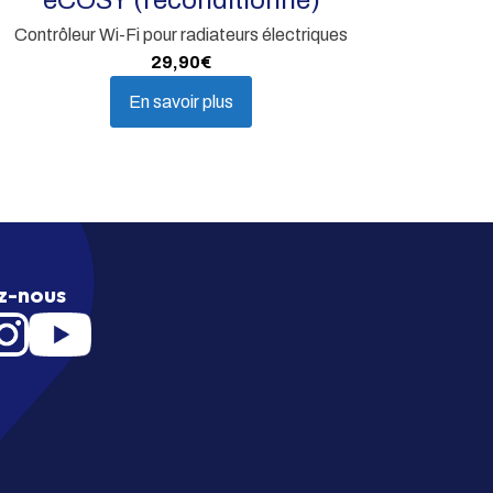
Contrôleur Wi-Fi pour radiateurs électriques
29,90
€
En s
En savoir plus
z-nous