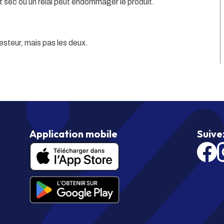
t sec ou un relai peut endommager le produit.
élesteur, mais pas les deux.
Application mobile
Suive