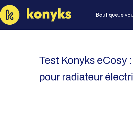
Boutique
Je vou
Test Konyks eCosy :
pour radiateur électr