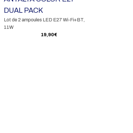
1
Télécommande p
DUAL PACK
En s
Lot de 2 ampoules LED E27 Wi-Fi+BT,
11W
19,90
€
En savoir plus